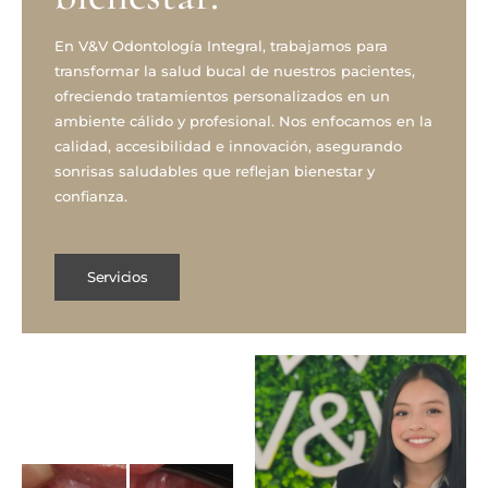
En V&V Odontología Integral, trabajamos para
transformar la salud bucal de nuestros pacientes,
ofreciendo tratamientos personalizados en un
ambiente cálido y profesional. Nos enfocamos en la
calidad, accesibilidad e innovación, asegurando
sonrisas saludables que reflejan bienestar y
confianza.
Servicios