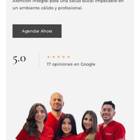
Atención integral para una salud bucal impecable en
un ambiente cálido y profesional.
Agendar Ahora
5.0
R
★
★
★
★
★
17 opiniones en Google
a
t
e
d
5
o
u
t
o
f
5