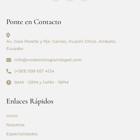
c
o
k
e
n
t
b
-
o
o
i
k
o
n
Ponte en Contacto
k
s
t
a
g
r
Av. Jose Peralta y Pje. Garces, Huachi Chico. Ambato,
a
Ecuador
m
-
1
info@vvodontologiaintegral.com
(+593) 099 657 4124
9AM - 12PM y 14PM - 19PM
Enlaces Rápidos
Inicio
Nosotros
Especialidades